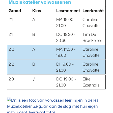
Muziekatelier volwassenen
Graad
Klas
Lesmoment
Leerkracht
2.1
A
MA 19.00 -
Caroline
21.00
Chavatte
2.1
B
DO 18.30 -
Tim De
20.30
Braekeleer
2.2
A
MA 17.00 -
Caroline
19.00
Chavatte
2.2
B
DI 19.00 -
Caroline
21.00
Chavatte
2.3
/
DO 19.00 -
Elke
21.00
Goethals