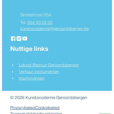
Adres
Grotestraat 20A
054 43 02 00
E-mail
kunstacademie
@
geraardsbergen.be
Facebook
Instagram
YouTube
Kunstacademie Geraardsbergen
Kunstacademie Geraardsbergen
Kunstacademie Geraardsbergen
Nuttige links
Lokaal Bestuur Geraardsbergen
Verhuur instrumenten
Inschrijvingen
© 2026
Kunstacademie Geraardsbergen
Privacybeleid
Cookiebeleid
Toegankelijkheidsverklaring