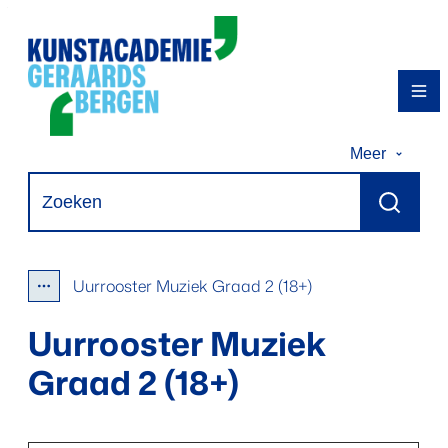
Naar inhoud
Kunstacademie Geraardsbergen
Me
Meer
Waarmee kunnen we jou helpen?
Zoeken
Uurrooster Muziek Graad 2 (18+)
Toon alle broodkruimel items
Uurrooster Muziek
Graad 2 (18+)