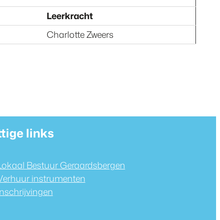
Leerkracht
Charlotte Zweers
tige links
Lokaal Bestuur Geraardsbergen
Verhuur instrumenten
Inschrijvingen