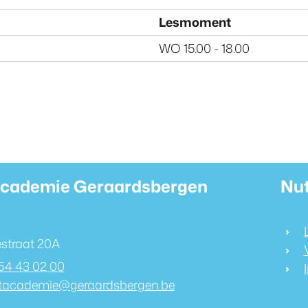
Lesmoment
WO 15.00 - 18.00
t & openingsuren
cademie Geraardsbergen
Nut
straat 20A
54 43 02 00
tacademie
@
geraardsbergen.be