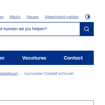
ten
Media
Nieuws
Afwezigheid melden
Hoog cont
kunnen we jou helpen?
Zoeken
ten
Vacatures
Contact
middelbaar)
Uurrooster Creatief schrijven