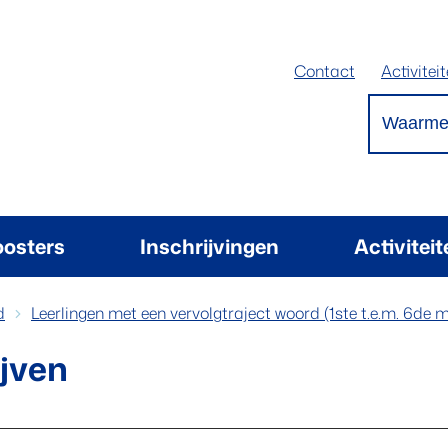
Contact
Activitei
Waarmee 
oosters
Inschrijvingen
Activitei
d
Leerlingen met een vervolgtraject woord (1ste t.e.m. 6de 
ijven