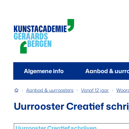
Naar inhoud
Kunstacademie Geraardsbergen
Algemene info
Aanbod & uurr
Startpagina
Aanbod & uurroosters
Vanaf 12 jaar
Woor
Uurrooster Creatief schr
Uurrooster Creatief schrijven