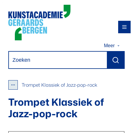
Naar inhoud
Kunstacademie Geraardsbergen
Me
Meer
Waarmee kunnen we jou helpen?
Zoeken
Trompet Klassiek of Jazz-pop-rock
Toon alle broodkruimel items
Trompet Klassiek of
Jazz-pop-rock