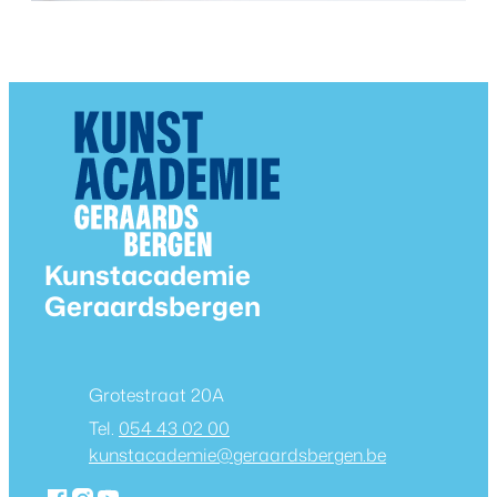
Contact & openingsuren
Kunstacademie
Geraardsbergen
Adres
Grotestraat 20A
054 43 02 00
E-mail
kunstacademie
@
geraardsbergen.be