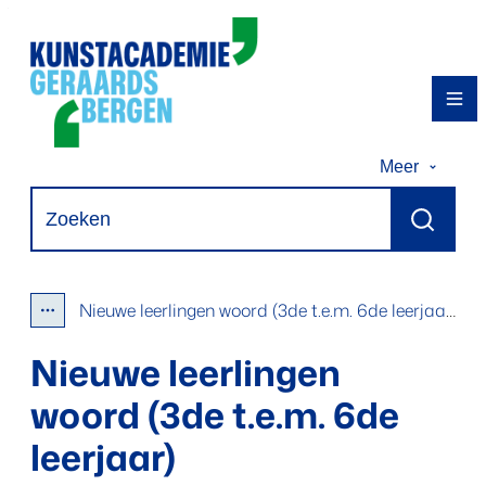
Naar inhoud
Kunstacademie Geraardsbergen
Me
Meer
Waarmee kunnen we jou helpen?
Zoeken
Nieuwe leerlingen woord (3de t.e.m. 6de leerjaar)
Toon alle broodkruimel items
Nieuwe leerlingen
woord (3de t.e.m. 6de
leerjaar)