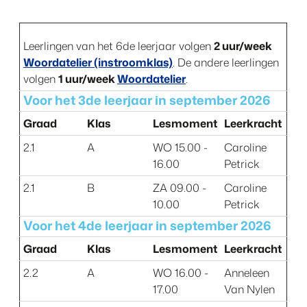
Leerlingen van het 6de leerjaar volgen
2 uur/week
Woordatelier (instroomklas)
. De andere leerlingen
volgen
1 uur/week
Woordatelier
.
Voor het 3de leerjaar in september 2026
Graad
Klas
Lesmoment
Leerkracht
2.1
A
WO 15.00 -
Caroline
16.00
Petrick
2.1
B
ZA 09.00 -
Caroline
10.00
Petrick
Voor het 4de leerjaar in september 2026
Graad
Klas
Lesmoment
Leerkracht
2.2
A
WO 16.00 -
Anneleen
17.00
Van Nylen