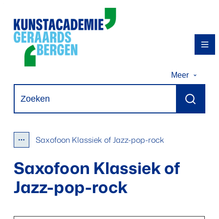
Naar inhoud
Kunstacademie Geraardsbergen
Me
Meer
Waarmee kunnen we jou helpen?
Zoeken
Saxofoon Klassiek of Jazz-pop-rock
Toon alle broodkruimel items
Saxofoon Klassiek of
Jazz-pop-rock