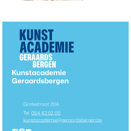
Contact & openingsuren
Kunstacademie
Geraardsbergen
Adres
Grotestraat 20A
054 43 02 00
E-mail
kunstacademie
@
geraardsbergen.be