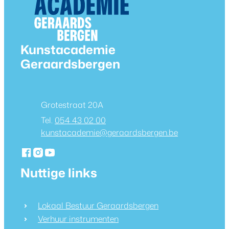
Contact & openingsuren
Kunstacademie
Geraardsbergen
Adres
Grotestraat 20A
054 43 02 00
E-mail
kunstacademie
@
geraardsbergen.be
Facebook
Instagram
YouTube
Kunstacademie Geraardsbergen
Kunstacademie Geraardsbergen
Kunstacademie Geraardsbergen
Nuttige links
Lokaal Bestuur Geraardsbergen
Verhuur instrumenten