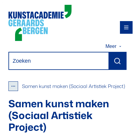
Naar inhoud
Kunstacademie Geraardsbergen
Me
Meer
Waarmee kunnen we jou helpen?
Zoeken
Samen kunst maken (Sociaal Artistiek Project)
Toon alle broodkruimel items
Samen kunst maken
(Sociaal Artistiek
Project)