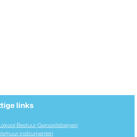
tige links
Lokaal Bestuur Geraardsbergen
Verhuur instrumenten