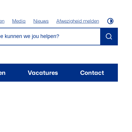
ten
Media
Nieuws
Afwezigheid melden
Hoog cont
kunnen we jou helpen?
Zoeken
ten
Vacatures
Contact