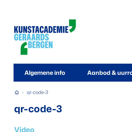
Naar inhoud
Kunstacademie Geraardsbergen
Algemene info
Aanbod & uurr
Startpagina
qr-code-3
qr-code-3
Video