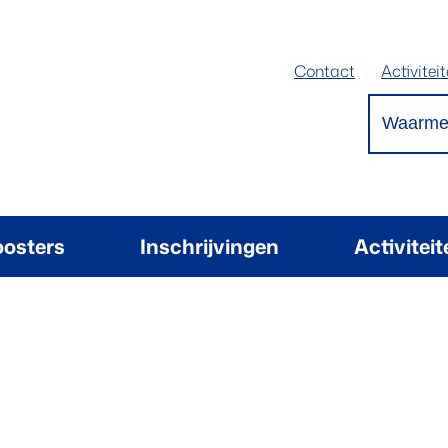
Contact
Activitei
Waarmee 
oosters
Inschrijvingen
Activitei