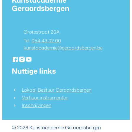
Kunstacademie
Geraardsbergen
Adres
Grotestraat 20A
054 43 02 00
E-mail
kunstacademie
@
geraardsbergen.be
Facebook
Instagram
YouTube
Kunstacademie Geraardsbergen
Kunstacademie Geraardsbergen
Kunstacademie Geraardsbergen
Nuttige links
Lokaal Bestuur Geraardsbergen
Verhuur instrumenten
Inschrijvingen
© 2026
Kunstacademie Geraardsbergen