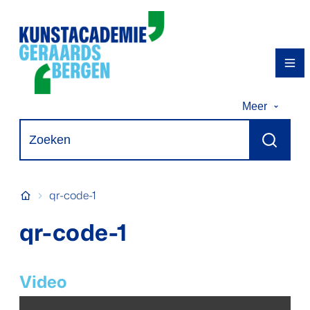
Naar inhoud
Kunstacademie Geraardsbergen
Me
Meer
Waarmee kunnen we jou helpen?
Zoeken
Startpagina
qr-code-1
qr-code-1
Video