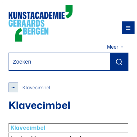
Naar inhoud
Kunstacademie Geraardsbergen
Me
Meer
Waarmee kunnen we jou helpen?
Zoeken
Klavecimbel
Toon alle broodkruimel items
Klavecimbel
Klavecimbel