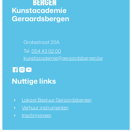
Contact & openingsuren
Kunstacademie
Geraardsbergen
Adres
Grotestraat 20A
054 43 02 00
E-mail
kunstacademie
@
geraardsbergen.be
Facebook
Instagram
YouTube
Kunstacademie Geraardsbergen
Kunstacademie Geraardsbergen
Kunstacademie Geraardsbergen
Nuttige links
Lokaal Bestuur Geraardsbergen
Verhuur instrumenten
Inschrijvingen