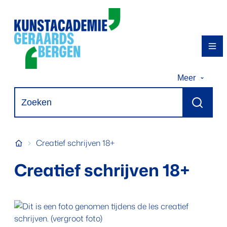
Naar inhoud
Kunstacademie Geraardsbergen
Me
Meer
Waarmee kunnen we jou helpen?
Zoeken
Startpagina
Creatief schrijven 18+
Creatief schrijven 18+