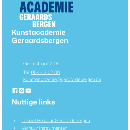
Contact & openingsuren
Kunstacademie
Geraardsbergen
Adres
Grotestraat 20A
054 43 02 00
E-mail
kunstacademie
@
geraardsbergen.be
Facebook
Instagram
YouTube
Kunstacademie Geraardsbergen
Kunstacademie Geraardsbergen
Kunstacademie Geraardsbergen
Nuttige links
Lokaal Bestuur Geraardsbergen
Verhuur instrumenten