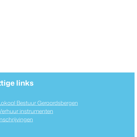
tige links
Lokaal Bestuur Geraardsbergen
Verhuur instrumenten
Inschrijvingen