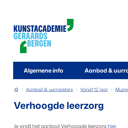
Naar inhoud
Kunstacademie Geraardsbergen
Algemene info
Aanbod & uurr
Startpagina
Aanbod & uurroosters
Vanaf 12 jaar
Muzie
Verhoogde leerzorg
Je vindt het aanbod Verhoogde leerzorg
hier
.