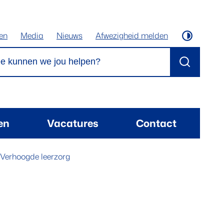
ten
Media
Nieuws
Afwezigheid melden
Hoog cont
kunnen we jou helpen?
Zoeken
ten
Vacatures
Contact
Verhoogde leerzorg