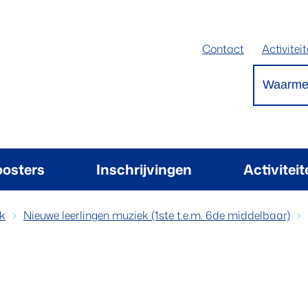
Contact
Activitei
Waarmee 
oosters
Inschrijvingen
Activitei
k
Nieuwe leerlingen muziek (1ste t.e.m. 6de middelbaar)