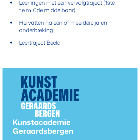
Leerlingen met een vervolgtraject (1ste
Leerlingen met een vervolgtraject (1ste
t.e.m. 6de middelbaar)
Hervatten na één of meerdere jaren o
Hervatten na één of meerdere jaren
onderbreking
Leertraject Beeld
Leertraject Beeld
Contact & openingsuren
Kunstacademie
Geraardsbergen