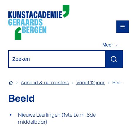
Naar inhoud
Kunstacademie Geraardsbergen
Me
Meer
Waarmee kunnen we jou helpen?
Zoeken
Startpagina
Aanbod & uurroosters
Vanaf 12 jaar
Beeld
Beeld
Nieuwe Leerlingen (1ste t.e.m. 6de mid
Nieuwe Leerlingen (1ste t.e.m. 6de
middelbaar)