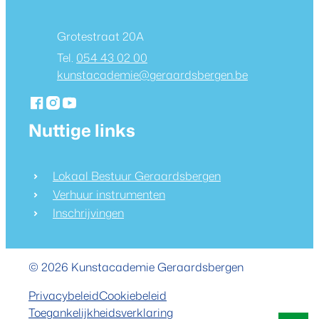
Adres
Grotestraat 20A
054 43 02 00
E-mail
kunstacademie
@
geraardsbergen.be
Facebook
Instagram
YouTube
Kunstacademie Geraardsbergen
Kunstacademie Geraardsbergen
Kunstacademie Geraardsbergen
Nuttige links
Lokaal Bestuur Geraardsbergen
Verhuur instrumenten
Inschrijvingen
© 2026
Kunstacademie Geraardsbergen
Privacybeleid
Cookiebeleid
Toegankelijkheidsverklaring