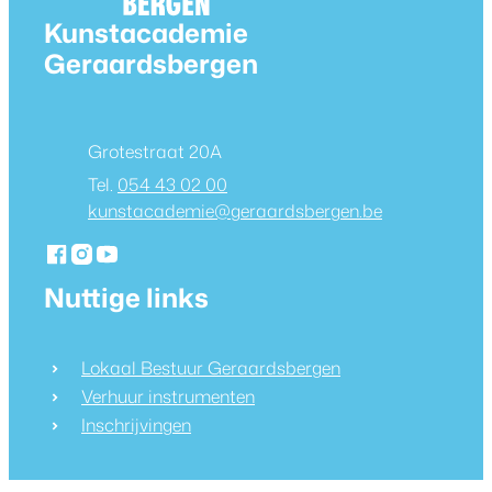
Contact & openingsuren
Kunstacademie
Geraardsbergen
Adres
Grotestraat 20A
054 43 02 00
E-mail
kunstacademie
@
geraardsbergen.be
Facebook
Instagram
YouTube
Kunstacademie Geraardsbergen
Kunstacademie Geraardsbergen
Kunstacademie Geraardsbergen
Nuttige links
Lokaal Bestuur Geraardsbergen
Verhuur instrumenten
Inschrijvingen