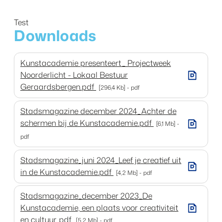
Test
Downloads
Kunstacademie presenteert_ Projectweek
Noorderlicht - Lokaal Bestuur
Geraardsbergen.pdf
296,4 Kb
pdf
Stadsmagazine december 2024_Achter de
schermen bij de Kunstacademie.pdf
6,1 Mb
pdf
Stadsmagazine_juni 2024_Leef je creatief uit
in de Kunstacademie.pdf
4,2 Mb
pdf
Stadsmagazine_december 2023_De
Kunstacademie, een plaats voor creativiteit
en cultuur..pdf
5,2 Mb
pdf