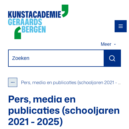
Naar inhoud
Kunstacademie Geraardsbergen
Me
Meer
Waarmee kunnen we jou helpen?
Zoeken
Pers, media en publicaties (schooljaren 2021 - 2025)
Toon alle broodkruimel items
Pers, media en
publicaties (schooljaren
2021 - 2025)